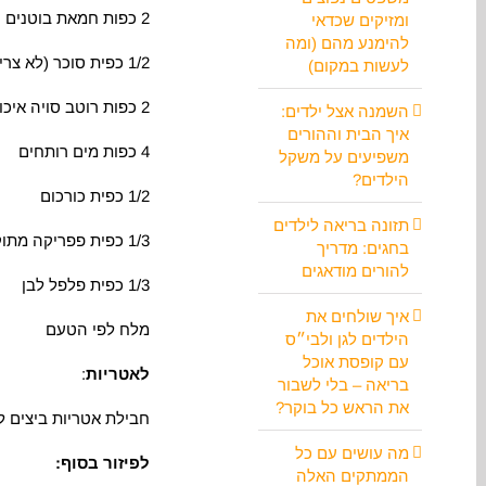
2 כפות חמאת בוטנים טבעית
ומזיקים שכדאי
להימנע מהם (ומה
1/2 כפית סוכר (לא צריך אם משתמשים בחמאת בוטנים רגילה שיש בה סוכר)
לעשות במקום)
2 כפות רוטב סויה איכותי
השמנה אצל ילדים:
איך הבית וההורים
4 כפות מים רותחים
משפיעים על משקל
הילדים?
1/2 כפית כורכום
תזונה בריאה לילדים
1/3 כפית פפריקה מתוקה
בחגים: מדריך
להורים מודאגים
1/3 כפית פלפל לבן
איך שולחים את
מלח לפי הטעם
הילדים לגן ולבי״ס
עם קופסת אוכל
לאטריות
:
בריאה – בלי לשבור
את הראש כל בוקר?
חבילת אטריות ביצים 
מה עושים עם כל
לפיזור בסוף:
הממתקים האלה