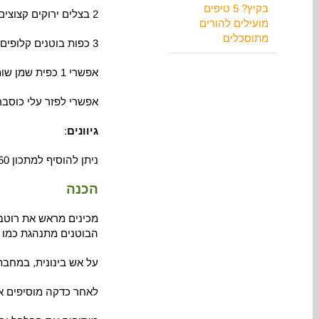
בקיץ? 5 טיפים
2 בצלים ירוקים קצוצים
מועילים להורים
מתוסכלים
3 כפות בוטנים קלופים וקצוצים
אפשרי 1 כפית שמן שומשום קלוי לתוספת טעם (לא חובה)
אפשרי לפזר עלי כוסבר
גיוונים
:
ניתן להוסיף למתכון 250 גר׳ רצועות טופו או רצועות עוף, מוקפצות מראש במחבת עם מעט שמן זית ושום + כורכום ופפריקה מתוקה.
הכנה
מכינים מראש את רוטב
הבוטנים מתנהגת כמו 
על אש בינונית, במחבת
לאחר כדקה מוסיפים את ה