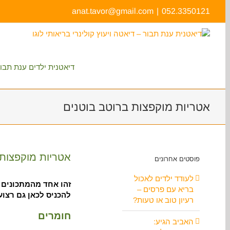
דלג
anat.tavor@gmail.com
|
052.3350121
לתוכן
דיאטנית ילדים ענת תבו
אטריות מוקפצות ברוטב בוטנים
צפה
בתמונה
אטריות מוקפצות 
פוסטים אחרונים
מוגדלת
לעודד ילדים לאכול
זהו אחד מהמתכונים 
בריא עם פרסים –
להכניס לכאן גם רצו
רעיון טוב או טעות?
חומרים
האביב הגיע: