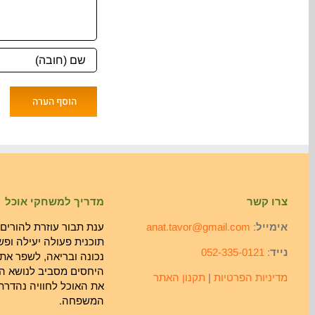
צרו קשר
מדריך למשחקי אוכל
אימייל
:
anat.tavor@gmail.com
ענת תבור עוזרת להורים 
תוכנית פעולה יעילה ופש
נייד
:
052-335-0121
נכונה ובריאה, לשפר את
היחסים מסביב לנושא הא
מדיניות הפרטיות
|
תקנון האתר
את האוכל לחוויה נהדרת
המשפחה.