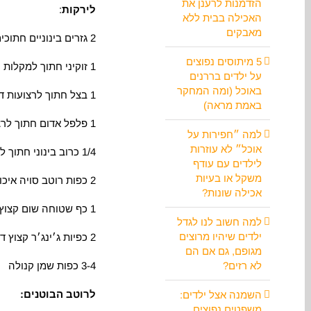
הזדמנות לרענן את
לירקות
:
האכילה בבית ללא
מאבקים
2 גזרים בינוניים חתוכים למקלות
5 מיתוסים נפוצים
1 זוקיני חתוך למקלות
על ילדים בררנים
באוכל (ומה המחקר
1 בצל חתוך לרצועות דקות
באמת מראה)
1 פלפל אדום חתוך לרצועות
למה ״חפירות על
אוכל״ לא עוזרות
1/4 כרוב בינוני חתוך לרצועות
לילדים עם עודף
משקל או בעיות
2 כפות רוטב סויה איכותי
אכילה שונות?
1 כף שטוחה שום קצוץ דק
למה חשוב לנו לגדל
ילדים שיהיו מרוצים
2 כפיות ג׳ינג׳ר קצוץ דק
מגופם, גם אם הם
לא רזים?
3-4 כפות שמן קנולה
לרוטב הבוטנים:
השמנה אצל ילדים:
משפטים נפוצים