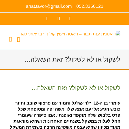
לג
anat.tavor@gmail.com
|
052.3350121
תוכן
Facebook
YouTube
כתובת
דואר
אלקטרוני
לשקול או לא לשקול? זאת השאלה…
צפה
בתמונה
לשקול או לא לשקול? זאת השאלה…
מוגדלת
עומרי בן ה-12, ילד עגלגל וחמוד עם פרצוף שובב וחיוך
כובש הגיע אלי עם אמא שלו, אשה יפה ומטופחת שכל
פרט בלבוש שלה מוקפד ואופנתי. אמו סיפרה שעומרי
החל לעלות במשקל בשנתיים האחרונות ושהיא מודאגת
מאוד מכיוון שהיא עצמה משקיעה הרבה בשמירת המשקל