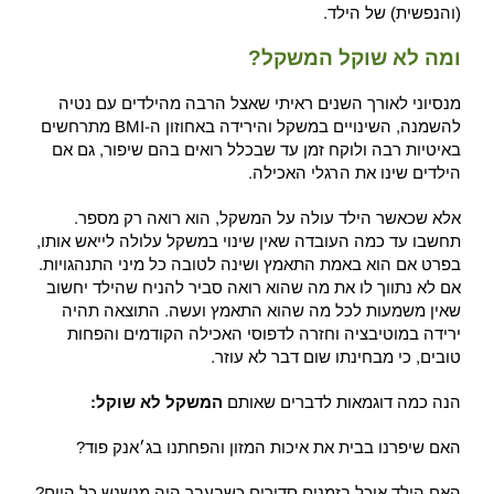
(והנפשית) של הילד.
ומה לא שוקל המשקל?
מנסיוני לאורך השנים ראיתי שאצל הרבה מהילדים עם נטיה
להשמנה, השינויים במשקל והירידה באחוזון ה-BMI מתרחשים
באיטיות רבה ולוקח זמן עד שבכלל רואים בהם שיפור, גם אם
הילדים שינו את הרגלי האכילה.
אלא שכאשר הילד עולה על המשקל, הוא רואה רק מספר.
תחשבו עד כמה העובדה שאין שינוי במשקל עלולה לייאש אותו,
בפרט אם הוא באמת התאמץ ושינה לטובה כל מיני התנהגויות.
אם לא נתווך לו את מה שהוא רואה סביר להניח שהילד יחשוב
שאין משמעות לכל מה שהוא התאמץ ועשה. התוצאה תהיה
ירידה במוטיבציה וחזרה לדפוסי האכילה הקודמים והפחות
טובים, כי מבחינתו שום דבר לא עוזר.
הנה כמה דוגמאות לדברים שאותם
המשקל
לא שוקל:
האם שיפרנו בבית את איכות המזון והפחתנו בג׳אנק פוד?
האם הילד אוכל בזמנים סדירים כשבעבר היה מנשנש כל היום?