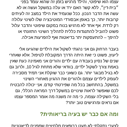
עצמו הוא שיפוטי, והילד מרגיש בזמן זה שהוא עומד בפני
״בית-דין״, ללא קשר האם ירד או עלה במשקל ועשה או לא
עשה את הדבר הנכון. ככל שנעמיד את הילד במצב זה לעיתים
קרובות יותר, כך באופן אבסורדי המוטיבציה שלו לשינוי עלולה
רק לרדת. אף אחד לא מרגיש בנוח במקום שיפוטי והדבר עלול
פשוט להוביל להתנגדות כללית לתהליך השינוי התזונתי או
להיפך – להתעסקות יתר בדיאטות ואף להפרעות אכילה.
בעבר הרחוק גם אני נהגתי לשקול את הילדים שהגיעו אלי
ליעוץ, פשוט כי זאת היתה הדרך המקובלת לטיפול. אלא שאחרי
שנים של נסיון בעבודה עם ילדים והורים אני מאמינה כעת שאין
באמת צורך לשקול ילדים, בוודאי שלא מתחת לגיל 10, ולרוב גם
לא בגיל מבוגר יותר. גם כשאני כבר שוקלת אני תמיד מסבירה
לעומק לילדים עצמם ולהורים את ההגיון מאחורי השינוי
במשקל, בהתחשב בכל מה שפירטתי קודם. אני יכולה להבטיח
לכם שאפשר לראות שינויים במשקל דרך המראה הכללי, גם
בלי השקילה עצמה, כי מה זה משנה מה אומר המספר עצמו
אם נראים ומרגישים טוב יותר?
ומה אם כבר יש בעיה בריאותית?
לצערי נתקלתי לא מעט ברופאים מלחיצים שמפנים לדיאטניות