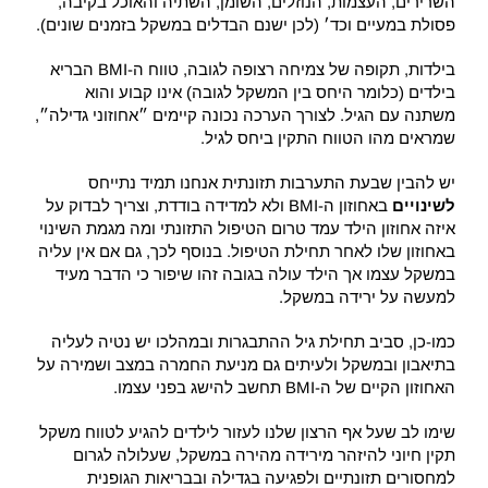
השרירים, העצמות, הנוזלים, השומן, השתיה והאוכל בקיבה,
פסולת במעיים וכד׳ (לכן ישנם הבדלים במשקל בזמנים שונים).
בילדות, תקופה של צמיחה רצופה לגובה, טווח ה-BMI הבריא
בילדים (כלומר היחס בין המשקל לגובה) אינו קבוע והוא
משתנה עם הגיל. לצורך הערכה נכונה קיימים ״אחוזוני גדילה״,
שמראים מהו הטווח התקין ביחס לגיל.
יש להבין שבעת התערבות תזונתית אנחנו תמיד נתייחס
לשינויים
באחוזון ה-BMI ולא למדידה בודדת, וצריך לבדוק על
איזה אחוזון הילד עמד טרום הטיפול התזונתי ומה מגמת השינוי
באחוזון שלו לאחר תחילת הטיפול. בנוסף לכך, גם אם אין עליה
במשקל עצמו אך הילד עולה בגובה זהו שיפור כי הדבר מעיד
למעשה על ירידה במשקל.
כמו-כן, סביב תחילת גיל ההתבגרות ובמהלכו יש נטיה לעליה
בתיאבון ובמשקל ולעיתים גם מניעת החמרה במצב ושמירה על
האחוזון הקיים של ה-BMI תחשב להישג בפני עצמו.
שימו לב שעל אף הרצון שלנו לעזור לילדים להגיע לטווח משקל
תקין חיוני להיזהר מירידה מהירה במשקל, שעלולה לגרום
למחסורים תזונתיים ולפגיעה בגדילה ובבריאות הגופנית