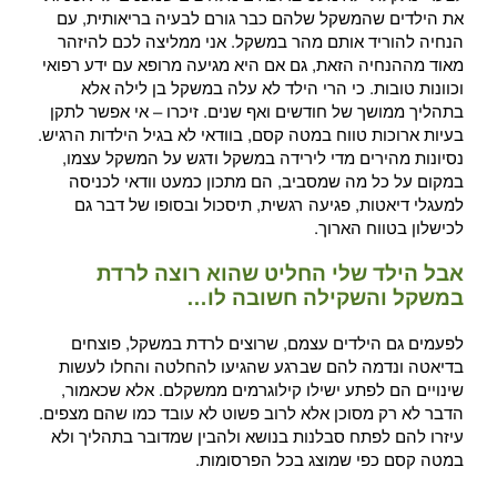
את הילדים שהמשקל שלהם כבר גורם לבעיה בריאותית, עם
הנחיה להוריד אותם מהר במשקל. אני ממליצה לכם להיזהר
מאוד מההנחיה הזאת, גם אם היא מגיעה מרופא עם ידע רפואי
וכוונות טובות. כי הרי הילד לא עלה במשקל בן לילה אלא
בתהליך ממושך של חודשים ואף שנים. זיכרו – אי אפשר לתקן
בעיות ארוכות טווח במטה קסם, בוודאי לא בגיל הילדות הרגיש.
נסיונות מהירים מדי לירידה במשקל ודגש על המשקל עצמו,
במקום על כל מה שמסביב, הם מתכון כמעט וודאי לכניסה
למעגלי דיאטות, פגיעה רגשית, תיסכול ובסופו של דבר גם
לכישלון בטווח הארוך.
אבל הילד שלי החליט שהוא רוצה לרדת
במשקל והשקילה חשובה לו…
לפעמים גם הילדים עצמם, שרוצים לרדת במשקל, פוצחים
בדיאטה ונדמה להם שברגע שהגיעו להחלטה והחלו לעשות
שינויים הם לפתע ישילו קילוגרמים ממשקלם. אלא שכאמור,
הדבר לא רק מסוכן אלא לרוב פשוט לא עובד כמו שהם מצפים.
עיזרו להם לפתח סבלנות בנושא ולהבין שמדובר בתהליך ולא
במטה קסם כפי שמוצג בכל הפרסומות.