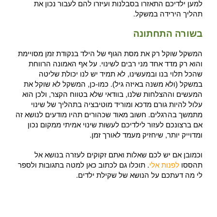
למען ילדיכם התאזרו בסבלנות ועיזרו להם לעבור נכון את
תהליך הירידה במשקל.
בשורה התחתונה
המשקל שוקל רק את מסת הגוף של הילד בנקודת זמן מסויימת
והוא רק מדד אחד מני רבים לשינוי. על אף האמונה הרווחת
שהכל תלוי בנו ובמעשינו, לא תמיד יש לנו יכולת שליטה
במשקל (ולא משנה באיזה גיל). כמו-כן, המשקל לא שוקל את
המעשים וההצלחות שלנו, בוודאי שלא בטווח הקצר, ולכן הוא
עלול להיות גורם מדכא ומוריד מוטיבציה בתהליך של שינוי
מתמשך בהרגלים. חשוב מאוד שכהורים תהיו מודעים לנושא זה
אם ברצונכם לעזור לילדיכם לעשות שינוי אמיתי ממקום נכון
ומדוייק יותר, שיחזיק מעמד לאורך זמן.
וכמובן אם יש לכם שאלות ואתם זקוקים לעזרה בנושא אל
תהססו
לפנות אלי
. תוכלו גם לכתוב כאן למטה בתגובות ולספר
לי מה דעתכם על הנושא של שקילת ילדים.