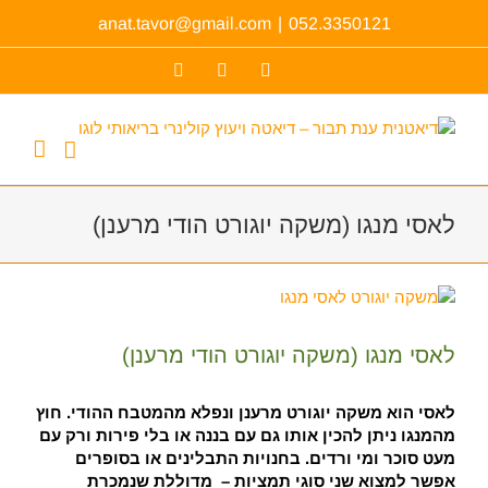
לג
anat.tavor@gmail.com
|
052.3350121
תוכן
Facebook
YouTube
כתובת
דואר
אלקטרוני
לאסי מנגו (משקה יוגורט הודי מרענן)
צפה
בתמונה
מוגדלת
לאסי מנגו (משקה יוגורט הודי מרענן)
לאסי הוא משקה יוגורט מרענן ונפלא מהמטבח ההודי. חוץ
מהמנגו ניתן להכין אותו גם עם בננה או בלי פירות ורק עם
מעט סוכר ומי ורדים. בחנויות התבלינים או בסופרים
אפשר למצוא שני סוגי תמציות – מדוללת שנמכרת