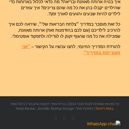
איך בנויה ארוחה מאוזנת ובריאה? מה כדאי לכלול בארוחות כדי
שהילדים יקבלו בהן את כל מה שהם צריכים? איך עוזרים
לילדים להיות שבעים ורגועים לאורך זמן?.
כל זאת מוסבר במדריך ״צלחת הבריאות שלי״, שיראה לכם איך
להרכיב לילדיכם (וגם לכם בהזדמנות זאת) ארוחה מאוזנת,
שמכילה את כל מה שהגוף זקוק לו לגדילה ולתפקוד אופטימלי.
להורדת המדריך החינמי, לחצו עכשיו על הקישור –
״אני
מעוניינ/ת במדריך״
.
כל הזכויות שמורות לענת תבור 2014 | בניית אתר: רוזאנה גרוברגר | ניהול אתר:
באזזז דיגיטל
| תמונות אתר: Holly Becker ,Jennifer Bishop Design
Facebook
YouTube
כתובת
דואר
אלקטרוני