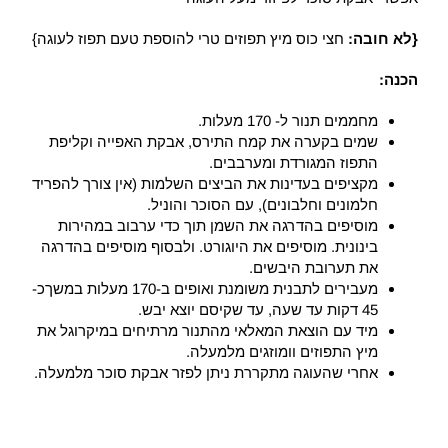
{לא חובה:
חצי כוס מיץ תפוזים טרי להוספת טעם תפוז לעוגה}
הכנה:
מחממים תנור ל- 170 מעלות.
שמים בקערה את קמח התירס, אבקת האפייה וקליפת
התפוז המגורדת ומערבבים.
מקציפים בעדינות את הביצים השלמות (אין צורך להפריד
חלמונים וחלבונים), עם הסוכר והוניל.
מוסיפים בהדרגה את השמן תוך כדי ערבוב במהירות
בינונית. מוסיפים את היוגורט. ולבסוף מוסיפים בהדרגה
את תערובת היבשים.
מעבירים לתבנית משומנת ואופים ב-170 מעלות במשךכ-
45 דקות עד שעה, עד שקיסם יוצא יבש.
מיד עם הוצאת המאלאי מהתנור מרתיחים במיקרוגל את
מיץ התפוזים וומוזגים מלמעלה.
אחרי שהעוגה מתקררת ניתן לפזר אבקת סוכר מלמעלה.