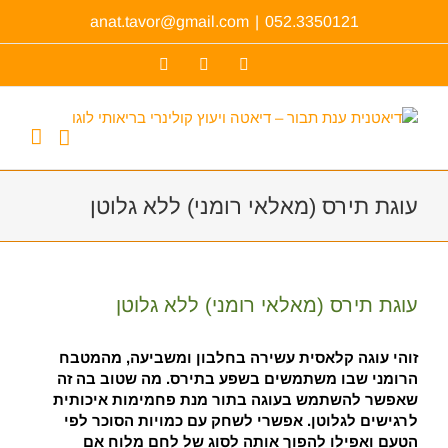
לג
anat.tavor@gmail.com
|
052.3350121
תוכן
Facebook
YouTube
כתובת
דואר
אלקטרוני
עוגת תירס (מאלאי רומני) ללא גלוטן
צפה
בתמונה
עוגת תירס (מאלאי רומני) ללא גלוטן
מוגדלת
זוהי עוגה קלאסית עשירה בחלבון ומשביעה, מהמטבח
הרומני שבו משתמשים בשפע בתירס. מה שטוב בה זה
שאפשר להשתמש בעוגה בתור מנת פחמימות איכותית
לרגישים לגלוטן. אפשרי לשחק עם כמויות הסוכר לפי
הטעם ואפילו להפוך אותה לסוג של לחם מלוח אם