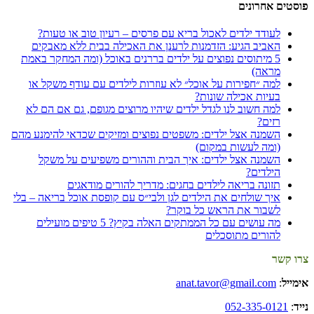
פוסטים אחרונים
לעודד ילדים לאכול בריא עם פרסים – רעיון טוב או טעות?
האביב הגיע: הזדמנות לרענן את האכילה בבית ללא מאבקים
5 מיתוסים נפוצים על ילדים בררנים באוכל (ומה המחקר באמת
מראה)
למה ״חפירות על אוכל״ לא עוזרות לילדים עם עודף משקל או
בעיות אכילה שונות?
למה חשוב לנו לגדל ילדים שיהיו מרוצים מגופם, גם אם הם לא
רזים?
השמנה אצל ילדים: משפטים נפוצים ומזיקים שכדאי להימנע מהם
(ומה לעשות במקום)
השמנה אצל ילדים: איך הבית וההורים משפיעים על משקל
הילדים?
תזונה בריאה לילדים בחגים: מדריך להורים מודאגים
איך שולחים את הילדים לגן ולבי״ס עם קופסת אוכל בריאה – בלי
לשבור את הראש כל בוקר?
מה עושים עם כל הממתקים האלה בקיץ? 5 טיפים מועילים
להורים מתוסכלים
צרו קשר
אימייל
:
anat.tavor@gmail.com
נייד
:
052-335-0121