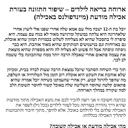
ארוחה בריאה לילדים – שיפור התזונה בעזרת
אכילה מודעת (מיינדפולנס באכילה)
יובל בת ה-12 ישבה מולי עם אמא שלה אחרי שפנו אלי ליעוץ אחרי
שלאחרונה היא עלתה במשקל ומרגישה מאוד לא בנוח עם עצמה. היא
סיפרה לי בתסכול שהיא לא מצליחה לשלוט בכמויות המזון שהיא אוכלת,
גם בארוחות וגם בנישנושים המתוקים שהיא מאוד אוהבת. היא כבר
ניסתה וניסתה אבל זה פשוט לא מצליח לה והיא מספרת שהיא מוצאת
את עצמה פתאום אחרי שאכלה הרבה יותר ממה שהתכוונה בלי ששמה
לב לכך.
תוך כדי השיחה הסתבר שיובל נמצאת הרבה שעות לבדה בבית, ומכיוון
שלא אוהבת את השקט היא אוכלת רוב הזמן מול הטלוויזיה או הטלפון,
מה שהפך להרגל קבוע. רק אחרי שהעמקנו בשיחה יובל אמרה שהיא
פתאום קלטה שחוסר השליטה שלה באוכל קשור לחוסר תשומת הלב
למה שקורה במהלך הארוחה.
בכתבה חשובה זו אני רוצה להכיר לכם את נושא האכילה מתוך מודעות
שהיא דרך נהדרת בעזרתה נוכל לעזור לילדים (בכל גיל) לשפר את
האכילה שלהם בלי להילחם באוכל, אלא להיפך, מתוך חיבור והתכווננות
לתהליך האכילה בכללותו.
מהי אכילה מודעת או אכילה קשובה?