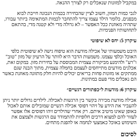
במקביל למזונות שנאכלים רק לצורך ההנאה.
לגבי כמות המזון, חשוב לציין שהבחירה בכמות הנכונה חייבת לבוא
מבפנים, כלומר הילד עצמו צריך להתחבר לכמות המתאימה ביותר עבורו,
שתהיה מאוזנת ככל האפשר – לא גדולה מדי ולא קטנה מדי, בהתאם
לתחושותיו הפנימיות.
עיקרון 5: יחס לא שיפוטי
היבט משמעותי של אכילה מודעת הוא טיפוח גישה לא שיפוטית כלפי
האוכל וכלפי עצמנו. משמעות הדבר היא לוותר על הרעיון של מזון "טוב"
ו"רע" ולהימנע מביקורת עצמית המבוססת על בחירות מזון. במקום זאת,
אכלנים מודעים מתייחסים לעצמם בחמלה עצמית, מתוך הבנה שגם
ממתקים או מזונות פחות בריאים יכולים להיות חלק מתזונה מאוזנת כאשר
הם נאכלים מדי פעם במתינות.
עיקרון 6: מודעות ל״כפתורים רגשיים״
אכילה מודעת מכירה בקשר בין הרגשות לאכילה. לילדים גדולים יותר ניתן
להעביר את הידע על זיהוי דפוסי אכילה רגשיים שמובילים אותם לאכול
באופן שאינו מיטיב איתם. רק אחרי שהילדים זיהו דפוסים אלו אפשר
לעזור להם למצוא דרכים חלופיות להתמודד עם הרגשות ולצמצם את
השימוש באוכל כאמצעי לנחמה או להפגת מתחים.
לסיכום