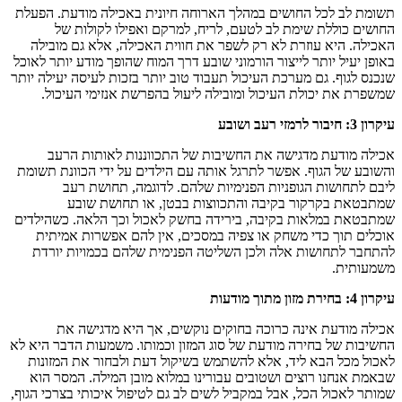
תשומת לב לכל החושים במהלך הארוחה חיונית באכילה מודעת. הפעלת
החושים כוללת שימת לב לטעם, לריח, למרקם ואפילו לקולות של
האכילה. היא עוזרת לא רק לשפר את חווית האכילה, אלא גם מובילה
באופן יעיל יותר לייצור הורמוני שובע דרך המוח שהופך מודע יותר לאוכל
שנכנס לגוף. גם מערכת העיכול תעבוד טוב יותר בזכות לעיסה יעילה יותר
שמשפרת את יכולת העיכול ומובילה ליעול בהפרשת אנזימי העיכול.
עיקרון 3: חיבור לרמזי רעב ושובע
אכילה מודעת מדגישה את החשיבות של התכווננות לאותות הרעב
והשובע של הגוף. אפשר לתרגל אותה עם הילדים על ידי הכוונת תשומת
ליבם לתחושות הגופניות הפנימיות שלהם. לדוגמה, תחושת רעב
שמתבטאת בקרקור בקיבה והתכווצות בבטן, או תחושת שובע
שמתבטאת במלאות בקיבה, בירידה בחשק לאכול וכך הלאה. כשהילדים
אוכלים תוך כדי משחק או צפיה במסכים, אין להם אפשרות אמיתית
להתחבר לתחושות אלה ולכן השליטה הפנימית שלהם בכמויות יורדת
משמעותית.
עיקרון 4: בחירת מזון מתוך מודעות
אכילה מודעת אינה כרוכה בחוקים נוקשים, אך היא מדגישה את
החשיבות של בחירה מודעת של סוג המזון וכמותו. משמעות הדבר היא לא
לאכול מכל הבא ליד, אלא להשתמש בשיקול דעת ולבחור את המזונות
שבאמת אנחנו רוצים ושטובים עבורינו במלוא מובן המילה. המסר הוא
שמותר לאכול הכל, אבל במקביל לשים לב גם לטיפול איכותי בצרכי הגוף,