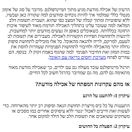
הרעיון של אכילה מודעת מגיע מתוך המיינדפולנס. מדובר על סוג של אימון
מנטלי כללי שמלמד איך להיות נוכחים ומודעים למה שקורה כאן ועכשיו,
ללא שיפוטיות ומתוך קבלה של המצב כפי שהוא. העברת תשומת הלב
המלאה למה שעובר עלינו בתהליך האכילה תורמת מאוד לשיפור איכות
התזונה בכללותה. כשאוכלים באופן זה נעשים מודעים יותר למחשבות,
לרגשות ולתחושות הפיזיות הקשורות לאכילה. מעבירים את תשומת לב
לטעם, למרקם, לריח ולהנאה מהאוכל. כל אלו מובילים לתחושת סיפוק
גדולה יותר מהאכילה ולחיבור לתחושות הפנימיות שעוזרות לווסת את
כמות המזון ואת החיבור הפנימי
למה שהגוף באמת זקוק לו. בנוסף, הם
עוזרים לפתח
מערכת יחסים בריאה עם האוכל
.
תרגול מיינדפולנס עובד מעולה גם עם ילדים, כך שאכילה מודעת מאוד
מתאימה גם להם, מה גם שמדובר בהרגל חשוב לכל החיים.
אז מהם עקרונות המפתח של אכילה מודעת?
עיקרון 1: להתענג על הרגע
התענגות על כל ביס מייצרת תחושת הנאה וסיפוק רב יותר מהארוחה. כדי
לעשות זאת חייבים לאכול ״נטו״ ללא עיסוקים אחרים כמו מסכים או
משחקים ששואבים את תשומת הלב של הילד למקום אחר.
עיקרון 2: הפעלת כל החושים