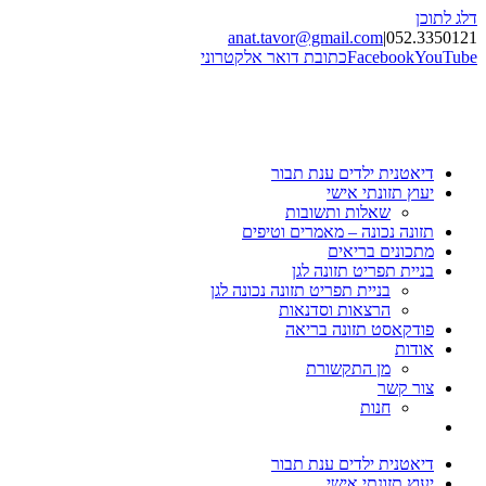
דלג לתוכן
anat.tavor@gmail.com
|
052.3350121
YouTube
Facebook
כתובת דואר אלקטרוני
דיאטנית ילדים ענת תבור
יעוץ תזונתי אישי
שאלות ותשובות
תזונה נכונה – מאמרים וטיפים
מתכונים בריאים
בניית תפריט תזונה לגן
בניית תפריט תזונה נכונה לגן
הרצאות וסדנאות
פודקאסט תזונה בריאה
אודות
מן התקשורת
צור קשר
חנות
דיאטנית ילדים ענת תבור
יעוץ תזונתי אישי