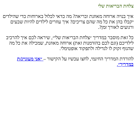
צלחת הבריאות שלי
איך בנויה ארוחה מאוזנת ובריאה? מה כדאי לכלול בארוחות כדי שהילדים
יקבלו בהן את כל מה שהם צריכים? איך עוזרים לילדים להיות שבעים
ורגועים לאורך זמן?.
כל זאת מוסבר במדריך ״צלחת הבריאות שלי״, שיראה לכם איך להרכיב
לילדיכם (וגם לכם בהזדמנות זאת) ארוחה מאוזנת, שמכילה את כל מה
שהגוף זקוק לו לגדילה ולתפקוד אופטימלי.
להורדת המדריך החינמי, לחצו עכשיו על הקישור –
״אני מעוניינ/ת
במדריך״
.