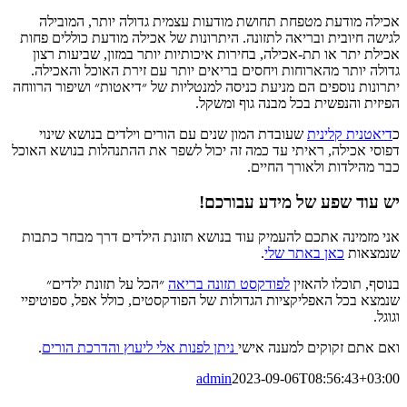
אכילה מודעת מטפחת תחושת מודעות עצמית גדולה יותר, המובילה
לגישה חיובית ובריאה לתזונה. היתרונות של אכילה מודעת כוללים פחות
אכילת יתר או תת-אכילה, בחירות איכותיות יותר במזון, שביעות רצון
גדולה יותר מהארוחות ויחסים בריאים יותר עם זירת האוכל והאכילה.
יתרונות נוספים הם מניעת כניסה למנטליות של ״דיאטות״ ושיפור הרווחה
הפיזית והנפשית בכל מבנה גוף ומשקל.
כ
דיאטנית קלינית
שעובדת המון שנים עם הורים וילדים בנושא שינוי
דפוסי אכילה, ראיתי עד כמה זה יכול לשפר את ההתנהלות בנושא האוכל
כבר מהילדות ולאורך החיים.
יש עוד שפע של מידע עבורכם!
אני מזמינה אתכם להעמיק עוד בנושא תזונת הילדים דרך מבחר כתבות
שנמצאות
כאן באתר שלי
.
בנוסף, תוכלו להאזין
לפודקסט תזונה בריאה
״הכל על תזונת ילדים״
שנמצא בכל האפליקציות הגדולות של הפודקסטים, כולל אפל, ספוטיפיי
וגוגל.
ואם אתם זקוקים למענה אישי
ניתן לפנות אלי ליעוץ והדרכת הורים
.
admin
2023-09-06T08:56:43+03:00